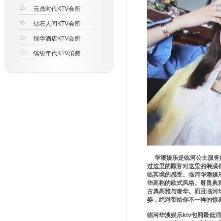
云鼎时代KTV会所
钻石人间KTV会所
锦华酒店KTV会所
缤纷年代KTV消费
华澳娱乐是临河公主服务好
过这里的顾客对这里的装潢
临其境的感受。临河华澳娱乐
华高档的欧式风格。尊贵典
古典高雅与奢华。而且临河华
姿，绝对带给你不一样的惊
临河华澳娱乐ktv包厢最低