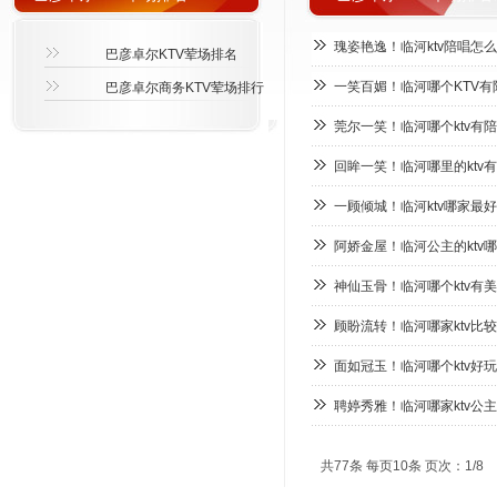
瑰姿艳逸！临河ktv陪唱怎么
巴彦卓尔KTV荤场排名
一笑百媚！临河哪个KTV有
巴彦卓尔商务KTV荤场排行
莞尔一笑！临河哪个ktv有陪
回眸一笑！临河哪里的ktv有
一顾倾城！临河ktv哪家最好
阿娇金屋！临河公主的ktv哪
神仙玉骨！临河哪个ktv有美
顾盼流转！临河哪家ktv比较
面如冠玉！临河哪个ktv好玩
聘婷秀雅！临河哪家ktv公主
共77条 每页10条 页次：1/8